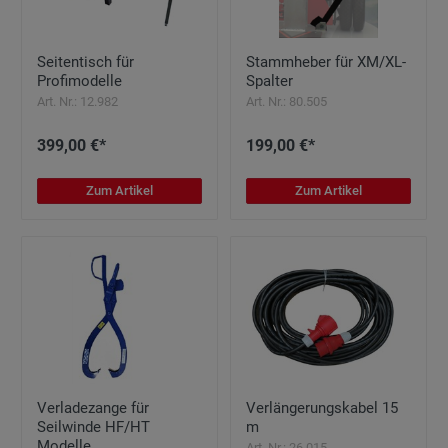
Seitentisch für
Stammheber für XM/XL-
Profimodelle
Spalter
Art. Nr.: 12.982
Art. Nr.: 80.505
399,00 €*
199,00 €*
Zum Artikel
Zum Artikel
Verladezange für
Verlängerungskabel 15
Seilwinde HF/HT
m
Modelle
Art. Nr.: 26.015