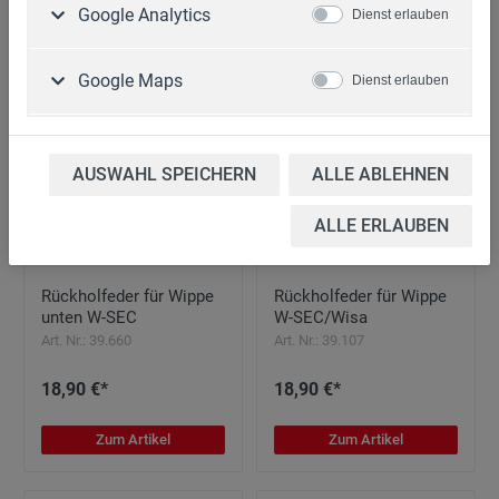
85,90 €*
25,90 €*
Google Analytics
Dienst erlauben
Zum Artikel
Zum Artikel
Google Maps
Dienst erlauben
AUSWAHL SPEICHERN
ALLE ABLEHNEN
ALLE ERLAUBEN
Rückholfeder für Wippe
Rückholfeder für Wippe
unten W-SEC
W-SEC/Wisa
Art. Nr.: 39.660
Art. Nr.: 39.107
18,90 €*
18,90 €*
Zum Artikel
Zum Artikel