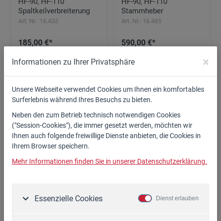
HF-90, HF-110
HF-90, HF-110
Spaltkeilverbreiterung
Stammheber
Art. Nr.: 16.433
Art. Nr.: 16.485
185,00 €*
590,00 €*
×
Informationen zu Ihrer Privatsphäre
Zum Artikel
Zum Artikel
Unsere Webseite verwendet Cookies um Ihnen ein komfortables
Surferlebnis während Ihres Besuchs zu bieten.
Neben den zum Betrieb technisch notwendigen Cookies
("Session-Cookies"), die immer gesetzt werden, möchten wir
Ihnen auch folgende freiwillige Dienste anbieten, die Cookies in
Ihrem Browser speichern.
Mehr Informationen finden Sie in unserer Datenschutzerklärung.
Komfort-Fahrwerk,
Oberlenker Bolzen mit
vollverzinkt
Kette und Federstecker
19/25
Art. Nr.: 39.005
Essenzielle Cookies
Dienst erlauben
Art. Nr.: 89.814