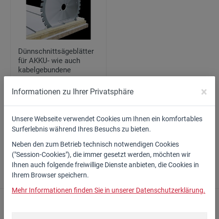
Dünnschnittsägeblätter
für AKKU- wie auch
kabelgebundene
Maschinen
×
mit Ausführungen
Informationen zu Ihrer Privatsphäre
ab 38,00 €*
Unsere Webseite verwendet Cookies um Ihnen ein komfortables
Surferlebnis während Ihres Besuchs zu bieten.
Zum Artikel
Neben den zum Betrieb technisch notwendigen Cookies
("Session-Cookies"), die immer gesetzt werden, möchten wir
Ihnen auch folgende freiwillige Dienste anbieten, die Cookies in
Ihrem Browser speichern.
Mehr Informationen finden Sie in unserer Datenschutzerklärung.
PDF erstellen