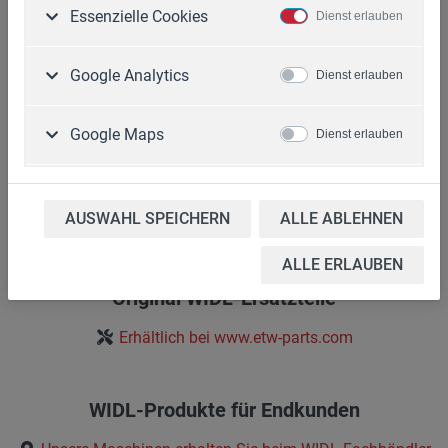
Essenzielle Cookies
Dienst erlauben
Google Analytics
Dienst erlauben
Informationen
Download
Google Maps
Dienst erlauben
Kontakt
Datenschutzerklärung
Impressum
AGB
AUSWAHL SPEICHERN
ALLE ABLEHNEN
Cookie-Einstellungen
ALLE ERLAUBEN
Original WIDL-Ersatzteile
Erhältlich bei www.etw-parts.com
WIDL-Produkte für Endkunden