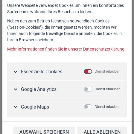
H07RN-F mit CEE-Stecker und Kupplung
Unsere Webseite verwendet Cookies um Ihnen ein komfortables
(mit Phasenwender)
Surferlebnis während Ihres Besuchs zu bieten.
Querschn. 5x2,5qmm
Neben den zum Betrieb technisch notwendigen Cookies
Länge= 20 mtr.
("Session-Cookies"), die immer gesetzt werden, möchten wir
Ihnen auch folgende freiwillige Dienste anbieten, die Cookies in
139,90 €*
Ihrem Browser speichern.
Mehr Informationen finden Sie in unserer Datenschutzerklärung.
Ausführungen
Zubehör
Essenzielle Cookies
Dienst erlauben
Artikel-Nr.
Preis
Google Analytics
Dienst erlauben
26.020
139,90 €*
Artikel-
Google Maps
Dienst erlauben
Nr.
Zubehör
Preis
16.340
HF- 130 / HF -180
1.590,00 €*
PDF erstellen
Hydraulik Seilwinde
AUSWAHL SPEICHERN
ALLE ABLEHNEN