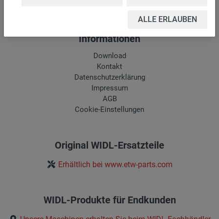
manell
ALLE ERLAUBEN
Informationen
Download
Kontakt
Datenschutzerklärung
Impressum
AGB
Cookie-Einstellungen
Original WIDL-Ersatzteile
Erhältlich bei www.etw-parts.com
WIDL-Produkte für Endkunden