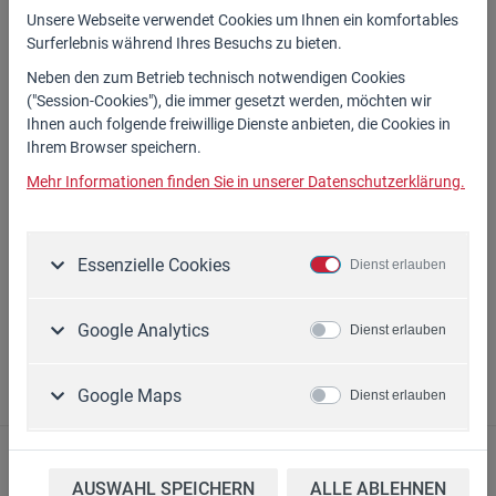
WISA.
Unsere Webseite verwendet Cookies um Ihnen ein komfortables
Surferlebnis während Ihres Besuchs zu bieten.
Einhängung neben Schalter
Neben den zum Betrieb technisch notwendigen Cookies
100/20mm
("Session-Cookies"), die immer gesetzt werden, möchten wir
Ihnen auch folgende freiwillige Dienste anbieten, die Cookies in
18,90 €*
Ihrem Browser speichern.
Mehr Informationen finden Sie in unserer Datenschutzerklärung.
Ausführungen
Essenzielle Cookies
Dienst erlauben
Artikel-Nr.
Preis
Google Analytics
Dienst erlauben
39.107
18,90 €*
Google Maps
Dienst erlauben
PDF erstellen
AUSWAHL SPEICHERN
ALLE ABLEHNEN