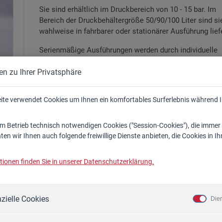
Sie sind erhältlich im Druckbereich von 10 - 15 bar. Im
Bereich der Druckbehältergröße 50/90/100 Liter sind si
wahlweise in fahrbarer oder stationärer Ausführung lief
Serienmäßige Ausführungen werden durch individuelle
Komponenten nach Möglichkeit erweitert.
en zu Ihrer Privatsphäre
ite verwendet Cookies um Ihnen ein komfortables Surferlebnis während 
 Betrieb technisch notwendigen Cookies ("Session-Cookies"), die immer
en wir Ihnen auch folgende freiwillige Dienste anbieten, die Cookies in 
ionen finden Sie in unserer Datenschutzerklärung.
zielle Cookies
Die