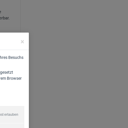
e
erbar.
×
Ihres Besuchs
 gesetzt
Ihrem Browser
nst erlauben