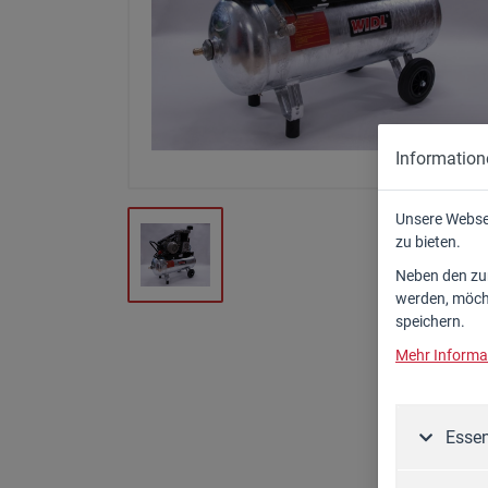
Zapfwellengeneratoren
Zubehör
Information
Unsere Webse
zu bieten.
Neben den zum
werden, möcht
speichern.
Mehr Informat
Essen