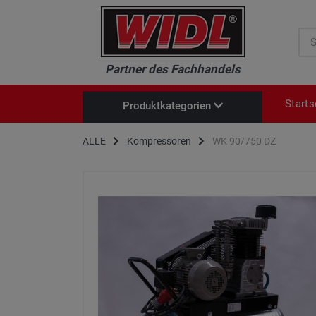
Suc
Partner des Fachhandels
Starts
Produktkategorien
Neu im Sortiment
ALLE
Kompressoren
WK 90/750 DZ
Brennholzkreissägen
Baukreissägen
Säge-/Schälblätter
Holzspalter HF / HT-Serie
Kompressoren
Profi-Häcksler
Heckschaufeln
Mulcher