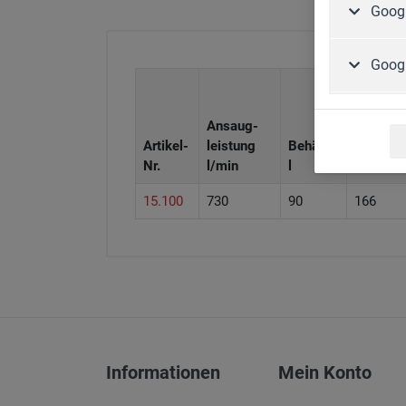
Googl
Goog
Ansaug-
Artikel-
leistung
Behälter
Gewicht
Nr.
l/min
l
kg
15.100
730
90
166
Artikel-Nr.
Zubehör
15.930
Druckmindere
15.940
Filterdruckre
Informationen
Mein Konto