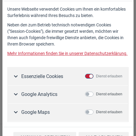
HF-90, HF-110, HF-105, HF-105/Z und HF-105/K
Unsere Webseite verwendet Cookies um Ihnen ein komfortables
Surferlebnis während Ihres Besuchs zu bieten.
Erhältlich bei Ihrem WIDL-Fachhändler!
Neben den zum Betrieb technisch notwendigen Cookies
("Session-Cookies"), die immer gesetzt werden, möchten wir
Ihnen auch folgende freiwillige Dienste anbieten, die Cookies in
Ihrem Browser speichern.
185,00 €*
Mehr Informationen finden Sie in unserer Datenschutzerklärung.
Ausführungen
Essenzielle Cookies
Dienst erlauben
Artikel-Nr.
Preis
Google Analytics
Dienst erlauben
16.433
185,00 €*
Google Maps
Dienst erlauben