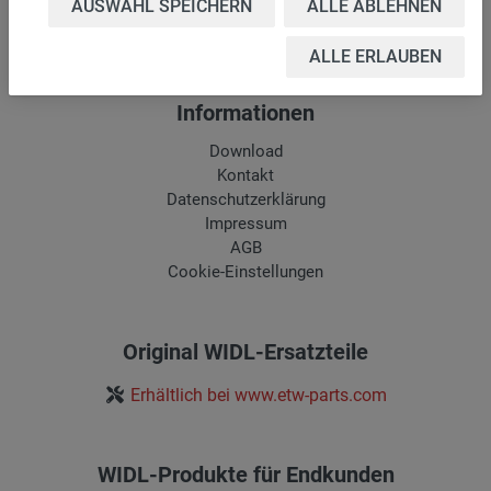
PDF erstellen
AUSWAHL SPEICHERN
ALLE ABLEHNEN
ALLE ERLAUBEN
Informationen
Download
Kontakt
Datenschutzerklärung
Impressum
AGB
Cookie-Einstellungen
Original WIDL-Ersatzteile
Erhältlich bei www.etw-parts.com
WIDL-Produkte für Endkunden